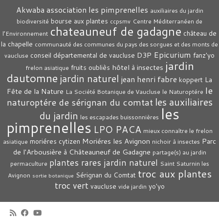
association les pimprenelles
Akwaba
auxiliaires du jardin
bourse aux plantes
biodiversité
ccpsmv
Centre Méditerranéen de
chateauneuf de gadagne
château de
l’Environnement
la chapelle
communauté des communes du pays des sorgues et des monts de
Epicurium
D3P
conseil départemental de vaucluse
fanz'yo
vaucluse
jardin
hôtel à insectes
fruits oubliès
frelon asiatique
dautomne
jardin naturel
jean henri fabre
La
koppert
le
Fête de la Nature
La Société Botanique de Vaucluse
le Naturoptére
les auxiliaires
naturoptére de sérignan du comtat
les
du jardin
les escapades buissonnières
pimprenelles
LPO PACA
mieux connaître le frelon
Moriéres les Avignon
Parc
moriéres cytizen
asiatique
nichoir à insectes
de l'Arbousière à Châteauneuf de Gadagne
partage(s) au jardin
plantes rares jardin naturel
permaculture
Saint Saturnin les
troc aux plantes
Sérignan du Comtat
Avignon
sortie botanique
troc vert
vaucluse
yo'yo
vide jardin