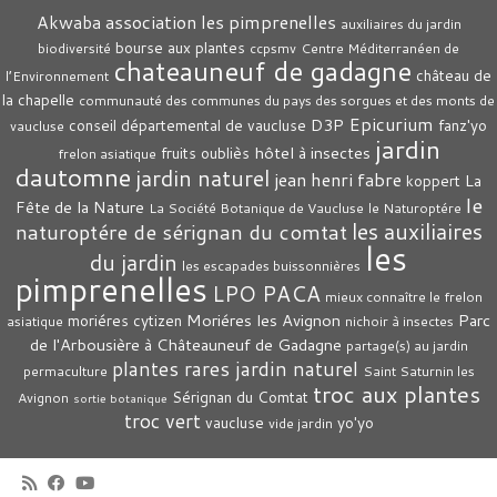
association les pimprenelles
Akwaba
auxiliaires du jardin
bourse aux plantes
biodiversité
ccpsmv
Centre Méditerranéen de
chateauneuf de gadagne
château de
l’Environnement
la chapelle
communauté des communes du pays des sorgues et des monts de
Epicurium
D3P
conseil départemental de vaucluse
fanz'yo
vaucluse
jardin
hôtel à insectes
fruits oubliès
frelon asiatique
dautomne
jardin naturel
jean henri fabre
La
koppert
le
Fête de la Nature
La Société Botanique de Vaucluse
le Naturoptére
les auxiliaires
naturoptére de sérignan du comtat
les
du jardin
les escapades buissonnières
pimprenelles
LPO PACA
mieux connaître le frelon
Moriéres les Avignon
Parc
moriéres cytizen
asiatique
nichoir à insectes
de l'Arbousière à Châteauneuf de Gadagne
partage(s) au jardin
plantes rares jardin naturel
permaculture
Saint Saturnin les
troc aux plantes
Sérignan du Comtat
Avignon
sortie botanique
troc vert
vaucluse
yo'yo
vide jardin