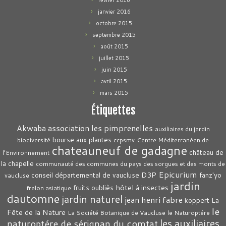
février 2016
janvier 2016
octobre 2015
septembre 2015
août 2015
juillet 2015
juin 2015
avril 2015
mars 2015
Étiquettes
association les pimprenelles
Akwaba
auxiliaires du jardin
bourse aux plantes
biodiversité
ccpsmv
Centre Méditerranéen de
chateauneuf de gadagne
château de
l’Environnement
la chapelle
communauté des communes du pays des sorgues et des monts de
Epicurium
D3P
conseil départemental de vaucluse
fanz'yo
vaucluse
jardin
hôtel à insectes
fruits oubliès
frelon asiatique
dautomne
jardin naturel
jean henri fabre
La
koppert
le
Fête de la Nature
La Société Botanique de Vaucluse
le Naturoptére
les auxiliaires
naturoptére de sérignan du comtat