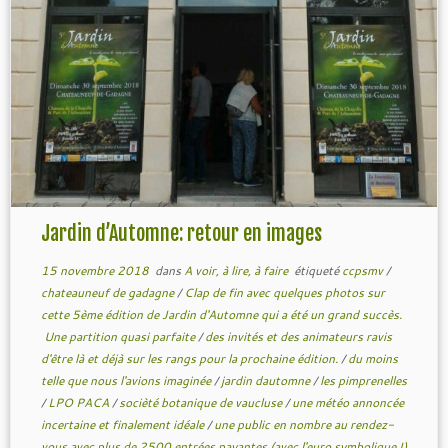
Jardin d’Automne: retour en images
15 novembre 2018
dans
A voir, à lire, à faire
étiqueté
ccpsmv
/
chateauneuf de gadagne
/
Clap de fin avec quelques photos sur
cette 5ème édition de Jardin d'Automne qui a été un grand succès.
Une partition quasi parfaite
/
des invités et des animateurs ravis
d'être là et déjà sur les rangs pour la prochaine édition.
/
du moins
telle que nous l'avions imaginée
/
jardin dautomne
/
les pimprenelles
/
LPO PACA
/
socièté botanique de vaucluse
/
une météo annoncée
incertaine et finalement idéale
/
une public en nombre au rendez-
vous avec plus de 2500 entrées payantes (avec l'euro symbolique !)