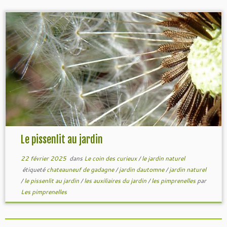
Le pissenlit au jardin
22 février 2025
dans
Le coin des curieux
/
le jardin naturel
étiqueté
chateauneuf de gadagne
/
jardin dautomne
/
jardin naturel
/
le pissenlit au jardin
/
les auxiliaires du jardin
/
les pimprenelles
par
Les pimprenelles