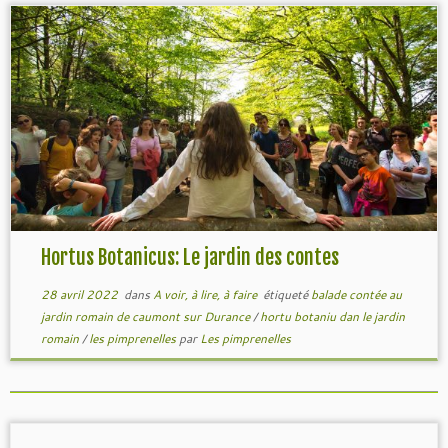
Hortus Botanicus: Le jardin des contes
28 avril 2022
dans
A voir, à lire, à faire
étiqueté
balade contée au
jardin romain de caumont sur Durance
/
hortu botaniu dan le jardin
romain
/
les pimprenelles
par
Les pimprenelles