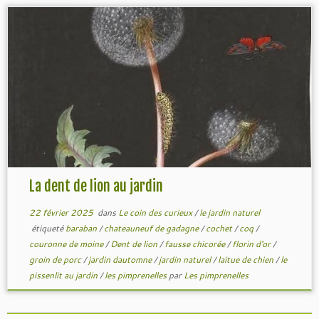
La dent de lion au jardin
22 février 2025
dans
Le coin des curieux
/
le jardin naturel
étiqueté
baraban
/
chateauneuf de gadagne
/
cochet
/
coq
/
couronne de moine
/
Dent de lion
/
fausse chicorée
/
florin d'or
/
groin de porc
/
jardin dautomne
/
jardin naturel
/
laitue de chien
/
le
pissenlit au jardin
/
les pimprenelles
par
Les pimprenelles