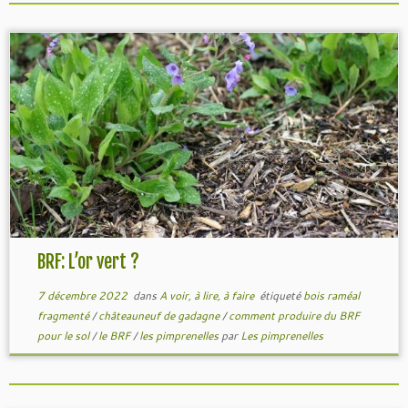
BRF: L’or vert ?
7 décembre 2022
dans
A voir, à lire, à faire
étiqueté
bois raméal
fragmenté
/
châteauneuf de gadagne
/
comment produire du BRF
pour le sol
/
le BRF
/
les pimprenelles
par
Les pimprenelles