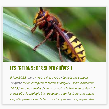
LES FRELONS : DES SUPER GUÊPES !
5 juin 2023
dans
A voir, à lire, à faire
/
Le coin des curieux
étiqueté
frelon européen et frelon asiatique
/
Jardin d'Automne
2023
/
les pimprenelles
/
mieux connaître le frelon européen
/
Un
article d'Arthropologia bien documenté sur les frelons et autres
vespidés présents sur le territoire français
par
Les pimprenelles