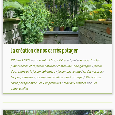
La création de nos carrés potager
22 juin 2025
dans
A voir, à lire, à faire
étiqueté
association les
pimprenelles et le jardin naturel
/
chateauneuf de gadagne
/
jardin
d'automne et le jardin éphémère
/
jardin dautomne
/
jardin naturel
/
les pimprenelles
/
potager en carré ou carré potager
/
Réalisez un
carré potager avec Les Pimprenelles
/
troc aux plantes
par
Les
pimprenelles