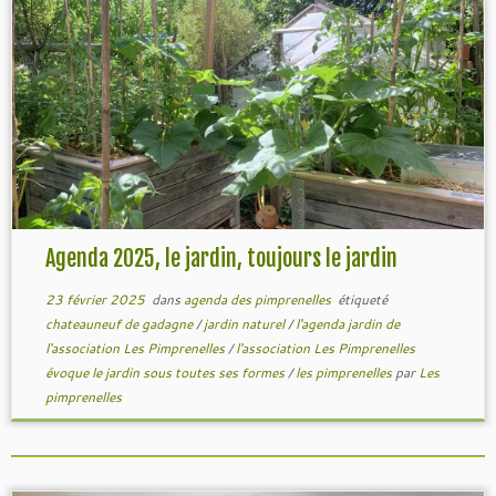
Agenda 2025, le jardin, toujours le jardin
23 février 2025
dans
agenda des pimprenelles
étiqueté
chateauneuf de gadagne
/
jardin naturel
/
l'agenda jardin de
l'association Les Pimprenelles
/
l'association Les Pimprenelles
évoque le jardin sous toutes ses formes
/
les pimprenelles
par
Les
pimprenelles