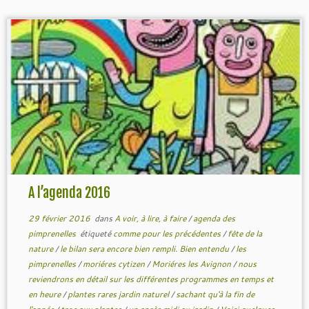
A l’agenda 2016
29 février 2016
dans
A voir, à lire, à faire
/
agenda des
pimprenelles
étiqueté
comme pour les précédentes
/
fête de la
nature
/
le bilan sera encore bien rempli. Bien entendu
/
les
pimprenelles
/
moriéres cytizen
/
Moriéres les Avignon
/
nous
reviendrons en détail sur les différentes programmes en temps et
en heure
/
plantes rares jardin naturel
/
sachant qu'à la fin de