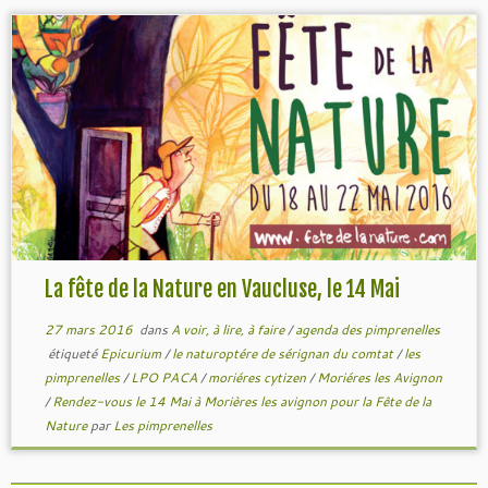
La fête de la Nature en Vaucluse, le 14 Mai
27 mars 2016
dans
A voir, à lire, à faire
/
agenda des pimprenelles
étiqueté
Epicurium
/
le naturoptére de sérignan du comtat
/
les
pimprenelles
/
LPO PACA
/
moriéres cytizen
/
Moriéres les Avignon
/
Rendez-vous le 14 Mai à Morières les avignon pour la Fête de la
Nature
par
Les pimprenelles