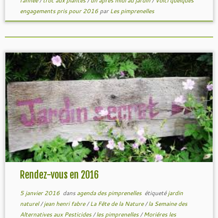
l'année
/
troc aux plantes
/
un après midi au jardin
/
Voici quelques
engagements pris pour 2016
par
Les pimprenelles
Rendez-vous en 2016
5 janvier 2016
dans
agenda des pimprenelles
étiqueté
jardin
naturel
/
jean henri fabre
/
La Fête de la Nature
/
la Semaine des
Alternatives aux Pesticides
/
les pimprenelles
/
Moriéres les