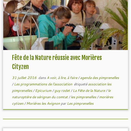
Fête de la Nature réussie avec Morières
Cityzen
31 juillet 2016
dans
A voir, à lire, à faire
/
agenda des pimprenelles
/
Les programmations de l'association
étiqueté
association les
pimprenelles
/
Epicurium
/
guy rodet
/
La Fête de la Nature
/
le
naturoptére de sérignan du comtat
/
les pimprenelles
/
moriéres
cytizen
/
Moriéres les Avignon
par
Les pimprenelles