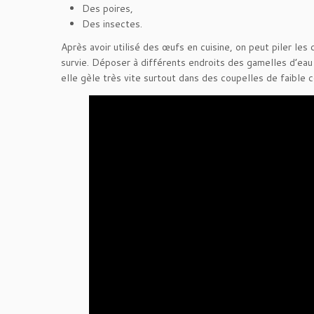
Des poires,
Des insectes.
Après avoir utilisé des œufs en cuisine, on peut piler les 
survie. Déposer à différents endroits des gamelles d’eau e
elle gèle très vite surtout dans des coupelles de faible 