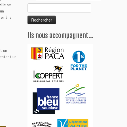
elle
se
Rechercher :
 un
er à la
Ils nous accompagnent…
t un
sentent un