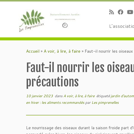
L’associati
Passer
au
Accueil
»
A voir, à lire, à faire
»
Faut-il nourrir les oiseaux
contenu
Faut-il nourrir les oisea
précautions
10 janvier 2023
dans
A voir, à lire, à faire
étiqueté
jardin d'auto
en hiver : les aliments recommandés
par
Les pimprenelles
Le nourrissage des oiseaux durant la saison froide part 