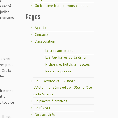
s
On les aime bien, on vous en parle
la santé
judice
?
Pages
et voyons
Agenda
Contacts
L’association
Le troc aux plantes
Les Auxiliaires du Jardinier
us sont
ver peut
Nichoirs et hôtels à insectes
 Or, le
Revue de presse
des
Le 5 Octobre 2025: Jardin
d’Automne, 8ème édition 35ème fête
it normal
de la Science
nt en
Le placard à archives
t tout ce
Le réseau
Nos activités
s
, il est