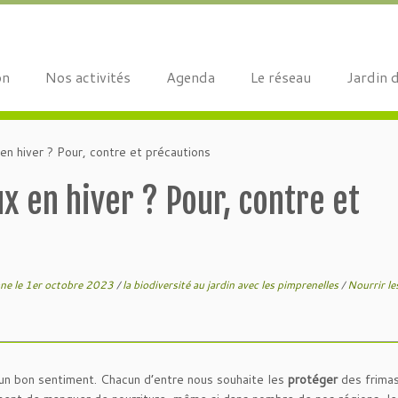
on
Nos activités
Agenda
Le réseau
Jardin 
 en hiver ? Pour, contre et précautions
ux en hiver ? Pour, contre et
mne le 1er octobre 2023
/
la biodiversité au jardin avec les pimprenelles
/
Nourrir le
d’un bon sentiment. Chacun d’entre nous souhaite les
protéger
des frimas