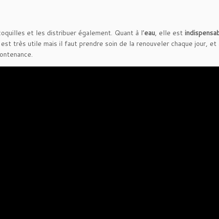
coquilles et les distribuer également. Quant à l’
eau
, elle est
indispensa
st très utile mais il faut prendre soin de la renouveler chaque jour, et 
contenance.