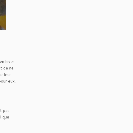
en hiver
t de ne
de leur
pour eux,
t pas
i que