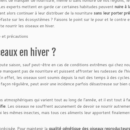
lement de manquer de nourriture, même si dans nombre de nos régions, le
Les experts mettent en garde car certaines habitudes peuvent
nuire à 
nt alors continuer à leur distribuer de la nourriture
sans leur porter pré
éfaste sur les écosystèmes ? Faisons le point sur le pour et le contre 
te nourrir les oiseaux en hiver.
iseaux en hiver ?
n toute saison, sauf peut-être en cas de conditions extrêmes qui chez no
ne manquent pas de nourriture et puissent affronter les rudesses de l’hi
 En effet, les oiseaux sont soumis depuis la nuit des temps à des cycles.
e façon régulière, peut avoir une incidence parfois désastreuse sur bien 
 atmosphériques qui varient tout au long de l’année, et il est tout à fa
ifie
. Les oiseaux ne souffrent aucunement de devoir se nourrir autreme
ni les mêmes insectes, mais tous ces aliments leur apportent finalemen
précisée. Pour maintenir la
qualité génétique des oiseaux reproducteur