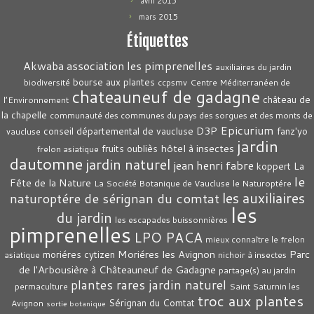
avril 2015
mars 2015
Étiquettes
association les pimprenelles
Akwaba
auxiliaires du jardin
bourse aux plantes
biodiversité
ccpsmv
Centre Méditerranéen de
chateauneuf de gadagne
château de
l’Environnement
la chapelle
communauté des communes du pays des sorgues et des monts de
Epicurium
D3P
conseil départemental de vaucluse
fanz'yo
vaucluse
jardin
hôtel à insectes
fruits oubliès
frelon asiatique
dautomne
jardin naturel
jean henri fabre
La
koppert
le
Fête de la Nature
La Société Botanique de Vaucluse
le Naturoptére
les auxiliaires
naturoptére de sérignan du comtat
les
du jardin
les escapades buissonnières
pimprenelles
LPO PACA
mieux connaître le frelon
Moriéres les Avignon
Parc
moriéres cytizen
asiatique
nichoir à insectes
de l'Arbousière à Châteauneuf de Gadagne
partage(s) au jardin
plantes rares jardin naturel
permaculture
Saint Saturnin les
troc aux plantes
Sérignan du Comtat
Avignon
sortie botanique