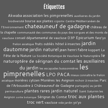
Étiquettes
association les pimprenelles
Akwaba
auxiliaires du jardin
bourse aux plantes
biodiversité
ccpsmv
Centre Méditerranéen de
chateauneuf de gadagne
château de
l’Environnement
la chapelle
communauté des communes du pays des sorgues et des monts de
Epicurium
D3P
conseil départemental de vaucluse
fanz'yo
vaucluse
jardin
hôtel à insectes
fruits oubliès
frelon asiatique
dautomne
jardin naturel
jean henri fabre
La
koppert
le
Fête de la Nature
La Société Botanique de Vaucluse
le Naturoptére
les auxiliaires
naturoptére de sérignan du comtat
les
du jardin
les escapades buissonnières
pimprenelles
LPO PACA
mieux connaître le frelon
Moriéres les Avignon
Parc
moriéres cytizen
asiatique
nichoir à insectes
de l'Arbousière à Châteauneuf de Gadagne
partage(s) au jardin
plantes rares jardin naturel
permaculture
Saint Saturnin les
troc aux plantes
Sérignan du Comtat
Avignon
sortie botanique
troc vert
vaucluse
yo'yo
vide jardin