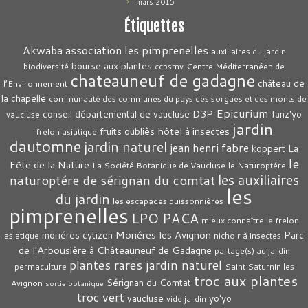
mars 2015
Étiquettes
association les pimprenelles
Akwaba
auxiliaires du jardin
bourse aux plantes
biodiversité
ccpsmv
Centre Méditerranéen de
chateauneuf de gadagne
château de
l’Environnement
la chapelle
communauté des communes du pays des sorgues et des monts de
Epicurium
D3P
conseil départemental de vaucluse
fanz'yo
vaucluse
jardin
hôtel à insectes
fruits oubliès
frelon asiatique
dautomne
jardin naturel
jean henri fabre
La
koppert
le
Fête de la Nature
La Société Botanique de Vaucluse
le Naturoptére
les auxiliaires
naturoptére de sérignan du comtat
les
du jardin
les escapades buissonnières
pimprenelles
LPO PACA
mieux connaître le frelon
Moriéres les Avignon
Parc
moriéres cytizen
asiatique
nichoir à insectes
de l'Arbousière à Châteauneuf de Gadagne
partage(s) au jardin
plantes rares jardin naturel
permaculture
Saint Saturnin les
troc aux plantes
Sérignan du Comtat
Avignon
sortie botanique
troc vert
vaucluse
yo'yo
vide jardin