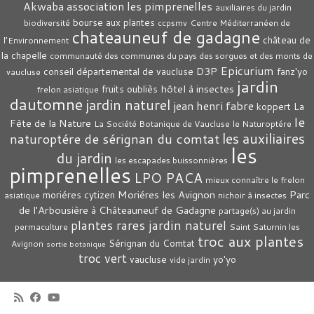
association les pimprenelles
Akwaba
auxiliaires du jardin
bourse aux plantes
biodiversité
ccpsmv
Centre Méditerranéen de
chateauneuf de gadagne
château de
l’Environnement
la chapelle
communauté des communes du pays des sorgues et des monts de
Epicurium
D3P
conseil départemental de vaucluse
fanz'yo
vaucluse
jardin
hôtel à insectes
fruits oubliès
frelon asiatique
dautomne
jardin naturel
jean henri fabre
La
koppert
le
Fête de la Nature
La Société Botanique de Vaucluse
le Naturoptére
les auxiliaires
naturoptére de sérignan du comtat
les
du jardin
les escapades buissonnières
pimprenelles
LPO PACA
mieux connaître le frelon
Moriéres les Avignon
Parc
moriéres cytizen
asiatique
nichoir à insectes
de l'Arbousière à Châteauneuf de Gadagne
partage(s) au jardin
plantes rares jardin naturel
permaculture
Saint Saturnin les
troc aux plantes
Sérignan du Comtat
Avignon
sortie botanique
troc vert
vaucluse
yo'yo
vide jardin