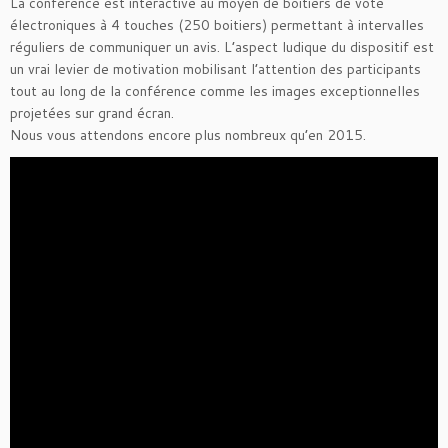
La conférence est interactive au moyen de boitiers de vote
électroniques à 4 touches (250 boitiers) permettant à intervalles
réguliers de communiquer un avis. L’aspect ludique du dispositif est
un vrai levier de motivation mobilisant l’attention des participants
tout au long de la conférence comme les images exceptionnelles
projetées sur grand écran.
Nous vous attendons encore plus nombreux qu’en 2015.