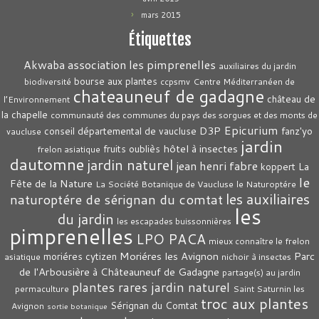
mars 2015
Étiquettes
association les pimprenelles
Akwaba
auxiliaires du jardin
bourse aux plantes
biodiversité
ccpsmv
Centre Méditerranéen de
chateauneuf de gadagne
château de
l’Environnement
la chapelle
communauté des communes du pays des sorgues et des monts de
Epicurium
D3P
conseil départemental de vaucluse
fanz'yo
vaucluse
jardin
hôtel à insectes
fruits oubliès
frelon asiatique
dautomne
jardin naturel
jean henri fabre
La
koppert
le
Fête de la Nature
La Société Botanique de Vaucluse
le Naturoptére
les auxiliaires
naturoptére de sérignan du comtat
les
du jardin
les escapades buissonnières
pimprenelles
LPO PACA
mieux connaître le frelon
Moriéres les Avignon
Parc
moriéres cytizen
asiatique
nichoir à insectes
de l'Arbousière à Châteauneuf de Gadagne
partage(s) au jardin
plantes rares jardin naturel
permaculture
Saint Saturnin les
troc aux plantes
Sérignan du Comtat
Avignon
sortie botanique