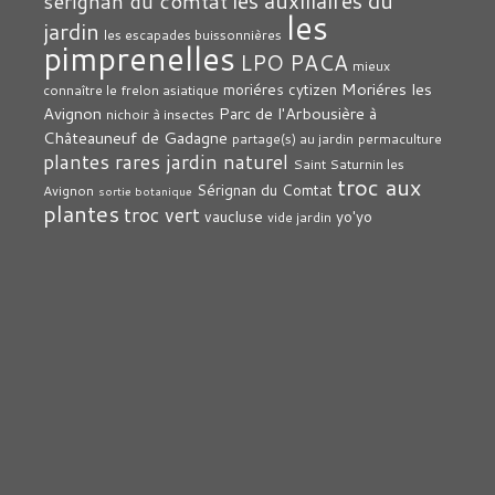
les auxiliaires du
sérignan du comtat
les
jardin
les escapades buissonnières
pimprenelles
LPO PACA
mieux
Moriéres les
moriéres cytizen
connaître le frelon asiatique
Avignon
Parc de l'Arbousière à
nichoir à insectes
Châteauneuf de Gadagne
partage(s) au jardin
permaculture
plantes rares jardin naturel
Saint Saturnin les
troc aux
Sérignan du Comtat
Avignon
sortie botanique
plantes
troc vert
vaucluse
yo'yo
vide jardin