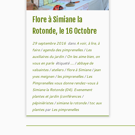
Flore à Simiane la
Rotonde, le 16 Octobre
29 septembre 2016
dans
A voir, à lire, à
faire
/
agenda des pimprenelles
/
Les
auxiliaires du jardin
/
On les aime bien, on
vous en parle
étiqueté
....
/
abbaye de
valsaintes
/
ateliers
/
flore à Simiane
/
jean
yves meignen
/
les pimprenelles
/
Les
Pimprenelles vous donne rendez-vous à
Simiane la Rotonde (04). Evenement
plantes et jardin (conférences
/
pépinièristes
/
simiane la rotonde
/
toc aux
plantes
par
Les pimprenelles