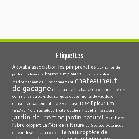
Étiquettes
association les pimprenelles
Akwaba
auxiliaires du
bourse aux plantes
jardin
biodiversité
ccpsmv
Centre
chateauneuf
Méditerranéen de l’Environnement
de gadagne
château de la chapelle
communauté des
communes du pays des sorgues et des monts de vaucluse
Epicurium
D3P
conseil départemental de vaucluse
hôtel à insectes
fanz'yo
fruits oubliès
frelon asiatique
jardin dautomne
jardin naturel
jean henri
fabre
La Fête de la Nature
koppert
La Société Botanique
le naturoptére de
de Vaucluse
le Naturoptére