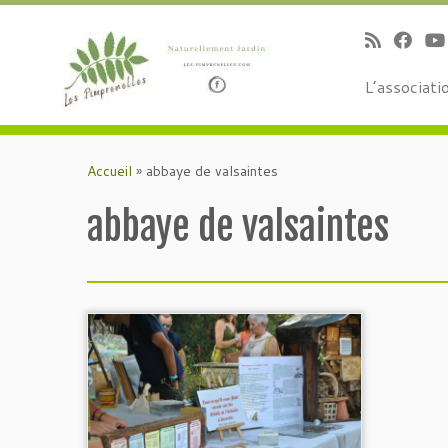
L’associati
Passer
au
Accueil
»
abbaye de valsaintes
contenu
abbaye de valsaintes