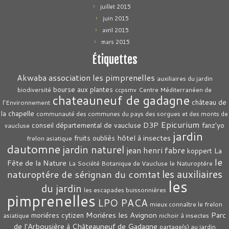
juillet 2015
juin 2015
avril 2015
mars 2015
Étiquettes
association les pimprenelles
Akwaba
auxiliaires du jardin
bourse aux plantes
biodiversité
ccpsmv
Centre Méditerranéen de
chateauneuf de gadagne
château de
l’Environnement
la chapelle
communauté des communes du pays des sorgues et des monts de
Epicurium
D3P
conseil départemental de vaucluse
fanz'yo
vaucluse
jardin
hôtel à insectes
fruits oubliès
frelon asiatique
dautomne
jardin naturel
jean henri fabre
La
koppert
le
Fête de la Nature
La Société Botanique de Vaucluse
le Naturoptére
les auxiliaires
naturoptére de sérignan du comtat
les
du jardin
les escapades buissonnières
pimprenelles
LPO PACA
mieux connaître le frelon
Moriéres les Avignon
Parc
moriéres cytizen
asiatique
nichoir à insectes
de l'Arbousière à Châteauneuf de Gadagne
partage(s) au jardin