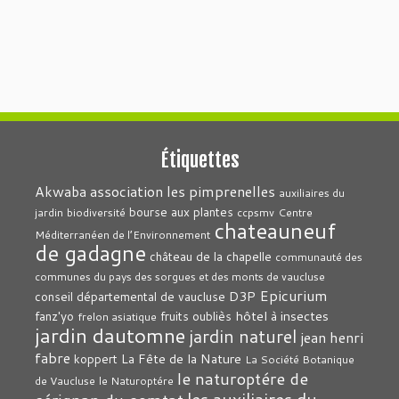
Étiquettes
association les pimprenelles
Akwaba
auxiliaires du
bourse aux plantes
jardin
biodiversité
ccpsmv
Centre
chateauneuf
Méditerranéen de l’Environnement
de gadagne
château de la chapelle
communauté des
communes du pays des sorgues et des monts de vaucluse
Epicurium
D3P
conseil départemental de vaucluse
hôtel à insectes
fanz'yo
fruits oubliès
frelon asiatique
jardin dautomne
jardin naturel
jean henri
fabre
La Fête de la Nature
koppert
La Société Botanique
le naturoptére de
de Vaucluse
le Naturoptére