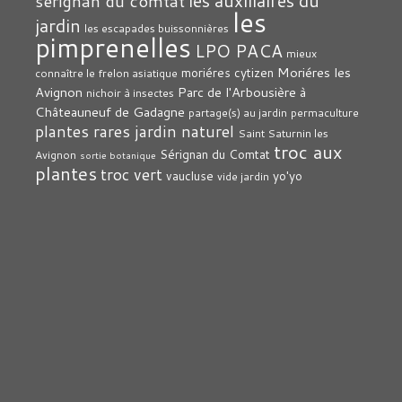
les auxiliaires du
sérignan du comtat
les
jardin
les escapades buissonnières
pimprenelles
LPO PACA
mieux
Moriéres les
moriéres cytizen
connaître le frelon asiatique
Avignon
Parc de l'Arbousière à
nichoir à insectes
Châteauneuf de Gadagne
partage(s) au jardin
permaculture
plantes rares jardin naturel
Saint Saturnin les
troc aux
Sérignan du Comtat
Avignon
sortie botanique
plantes
troc vert
vaucluse
yo'yo
vide jardin