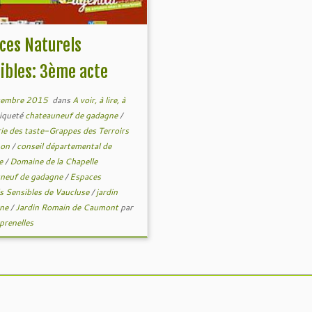
ces Naturels
ibles: 3ème acte
tembre 2015
dans
A voir, à lire, à
iqueté
chateauneuf de gadagne
/
ie des taste-Grappes des Terroirs
non
/
conseil départemental de
se
/
Domaine de la Chapelle
neuf de gadagne
/
Espaces
s Sensibles de Vaucluse
/
jardin
mne
/
Jardin Romain de Caumont
par
prenelles