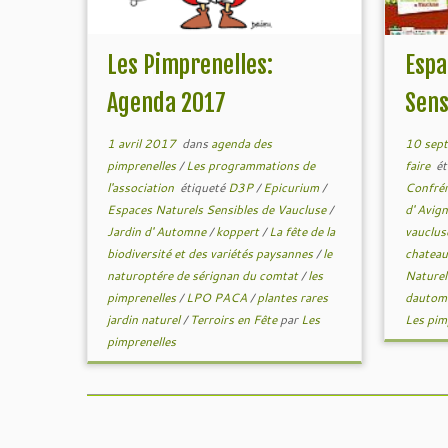
Les Pimprenelles:
Espa
Agenda 2017
Sens
1 avril 2017
dans
agenda des
10 sep
pimprenelles
/
Les programmations de
faire
ét
l'association
étiqueté
D3P
/
Epicurium
/
Confrér
Espaces Naturels Sensibles de Vaucluse
/
d' Avig
Jardin d' Automne
/
koppert
/
La fête de la
vauclu
biodiversité et des variétés paysannes
/
le
chateau
naturoptére de sérignan du comtat
/
les
Naturel
pimprenelles
/
LPO PACA
/
plantes rares
dauto
jardin naturel
/
Terroirs en Fête
par
Les
Les pim
pimprenelles