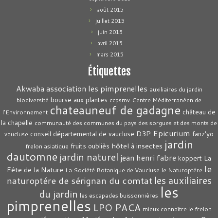
août 2015
juillet 2015
juin 2015
avril 2015
mars 2015
Étiquettes
association les pimprenelles
Akwaba
auxiliaires du jardin
bourse aux plantes
biodiversité
ccpsmv
Centre Méditerranéen de
chateauneuf de gadagne
château de
l’Environnement
la chapelle
communauté des communes du pays des sorgues et des monts de
Epicurium
D3P
conseil départemental de vaucluse
fanz'yo
vaucluse
jardin
hôtel à insectes
fruits oubliès
frelon asiatique
dautomne
jardin naturel
jean henri fabre
La
koppert
le
Fête de la Nature
La Société Botanique de Vaucluse
le Naturoptére
les auxiliaires
naturoptére de sérignan du comtat
les
du jardin
les escapades buissonnières
pimprenelles
LPO PACA
mieux connaître le frelon