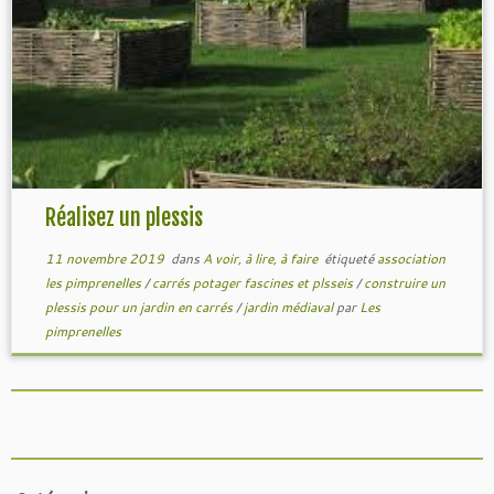
Réalisez un plessis
11 novembre 2019
dans
A voir, à lire, à faire
étiqueté
association
les pimprenelles
/
carrés potager fascines et plsseis
/
construire un
plessis pour un jardin en carrés
/
jardin médiaval
par
Les
pimprenelles