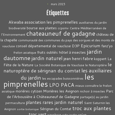
mars 2015
Étiquettes
association les pimprenelles
Akwaba
auxiliaires du jardin
bourse aux plantes
biodiversité
ccpsmv
Centre Méditerranéen de
chateauneuf de gadagne
château de
l’Environnement
la chapelle
communauté des communes du pays des sorgues et des monts de
Epicurium
D3P
conseil départemental de vaucluse
fanz'yo
vaucluse
jardin
hôtel à insectes
fruits oubliès
frelon asiatique
dautomne
jardin naturel
jean henri fabre
La
koppert
le
Fête de la Nature
La Société Botanique de Vaucluse
le Naturoptére
les auxiliaires
naturoptére de sérignan du comtat
les
du jardin
les escapades buissonnières
pimprenelles
LPO PACA
mieux connaître le frelon
Moriéres les Avignon
Parc
moriéres cytizen
asiatique
nichoir à insectes
de l'Arbousière à Châteauneuf de Gadagne
partage(s) au jardin
plantes rares jardin naturel
permaculture
Saint Saturnin les
troc aux plantes
Sérignan du Comtat
Avignon
sortie botanique
troc vert
vaucluse
yo'yo
vide jardin