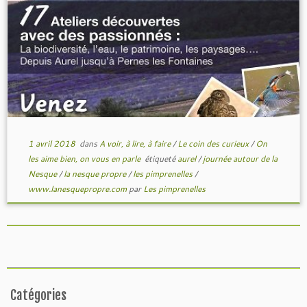
1 avril 2018
dans
A voir, à lire, à faire
/
Le coin des curieux
/
On
les aime bien, on vous en parle
étiqueté
aurel
/
journée autour de la
Nesque
/
la nesque propre
/
les pimprenelles
/
www.lanesquepropre.com
par
Les pimprenelles
Catégories