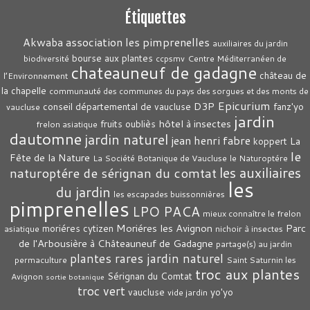
Étiquettes
association les pimprenelles
Akwaba
auxiliaires du jardin
bourse aux plantes
biodiversité
ccpsmv
Centre Méditerranéen de
chateauneuf de gadagne
château de
l’Environnement
la chapelle
communauté des communes du pays des sorgues et des monts de
Epicurium
D3P
conseil départemental de vaucluse
fanz'yo
vaucluse
jardin
hôtel à insectes
fruits oubliès
frelon asiatique
dautomne
jardin naturel
jean henri fabre
La
koppert
le
Fête de la Nature
La Société Botanique de Vaucluse
le Naturoptére
les auxiliaires
naturoptére de sérignan du comtat
les
du jardin
les escapades buissonnières
pimprenelles
LPO PACA
mieux connaître le frelon
Moriéres les Avignon
Parc
moriéres cytizen
asiatique
nichoir à insectes
de l'Arbousière à Châteauneuf de Gadagne
partage(s) au jardin
plantes rares jardin naturel
permaculture
Saint Saturnin les
troc aux plantes
Sérignan du Comtat
Avignon
sortie botanique
troc vert
vaucluse
yo'yo
vide jardin