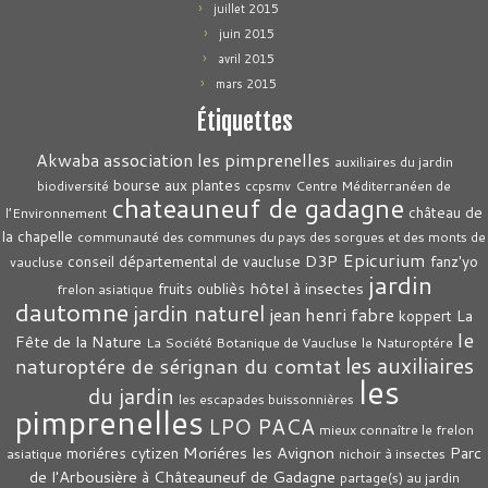
juillet 2015
juin 2015
avril 2015
mars 2015
Étiquettes
association les pimprenelles
Akwaba
auxiliaires du jardin
bourse aux plantes
biodiversité
ccpsmv
Centre Méditerranéen de
chateauneuf de gadagne
château de
l’Environnement
la chapelle
communauté des communes du pays des sorgues et des monts de
Epicurium
D3P
conseil départemental de vaucluse
fanz'yo
vaucluse
jardin
hôtel à insectes
fruits oubliès
frelon asiatique
dautomne
jardin naturel
jean henri fabre
La
koppert
le
Fête de la Nature
La Société Botanique de Vaucluse
le Naturoptére
les auxiliaires
naturoptére de sérignan du comtat
les
du jardin
les escapades buissonnières
pimprenelles
LPO PACA
mieux connaître le frelon
Moriéres les Avignon
Parc
moriéres cytizen
asiatique
nichoir à insectes
de l'Arbousière à Châteauneuf de Gadagne
partage(s) au jardin