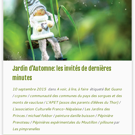
Jardin d’Automne: les invités de dernières
minutes
10 septembre 2015
dans
A voir, à lire, à faire
étiqueté
Bat Guano
/
ccpsmv
/
communauté des communes du pays des sorgues et des
monts de vaucluse
/
L'APET (assos des parents d'élèves du Thor)
/
L'association Culturelle Franco-Népalaise
/
Les Jardins des
Princes
/
michael fokbor
/
peinture danille buisson
/
Pépinière
Prevoteau
/
Pépinières expérimentales du Moutillon
/
pilloune
par
Les pimprenelles