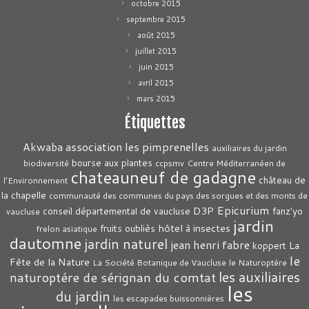
octobre 2015
septembre 2015
août 2015
juillet 2015
juin 2015
avril 2015
mars 2015
Étiquettes
association les pimprenelles
Akwaba
auxiliaires du jardin
bourse aux plantes
biodiversité
ccpsmv
Centre Méditerranéen de
chateauneuf de gadagne
château de
l’Environnement
la chapelle
communauté des communes du pays des sorgues et des monts de
Epicurium
D3P
conseil départemental de vaucluse
fanz'yo
vaucluse
jardin
hôtel à insectes
fruits oubliès
frelon asiatique
dautomne
jardin naturel
jean henri fabre
La
koppert
le
Fête de la Nature
La Société Botanique de Vaucluse
le Naturoptére
les auxiliaires
naturoptére de sérignan du comtat
les
du jardin
les escapades buissonnières