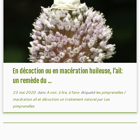
En décoction ou en macération huileuse, l’ail:
un remède du ...
23 mai 2020
dans
A voir, à lire, à faire
étiqueté
les pimprenelles
/
macération ail et décoction un traitement naturel
par
Les
pimprenelles