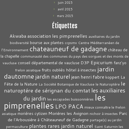
juin 2015
avril 2015
mars 2015
Étiquettes
association les pimprenelles
Akwaba
auxiliaires du jardin
bourse aux plantes
biodiversité
ccpsmv
Centre Méditerranéen de
chateauneuf de gadagne
château de
l’Environnement
la chapelle
communauté des communes du pays des sorgues et des monts de
Epicurium
D3P
conseil départemental de vaucluse
fanz'yo
vaucluse
jardin
hôtel à insectes
fruits oubliès
frelon asiatique
dautomne
jardin naturel
jean henri fabre
La
koppert
le
Fête de la Nature
La Société Botanique de Vaucluse
le Naturoptére
les auxiliaires
naturoptére de sérignan du comtat
les
du jardin
les escapades buissonnières
pimprenelles
LPO PACA
mieux connaître le frelon
Moriéres les Avignon
Parc
moriéres cytizen
asiatique
nichoir à insectes
de l'Arbousière à Châteauneuf de Gadagne
partage(s) au jardin
plantes rares jardin naturel
permaculture
Saint Saturnin les