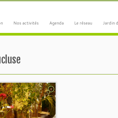
on
Nos activités
Agenda
Le réseau
Jardin 
ucluse
1