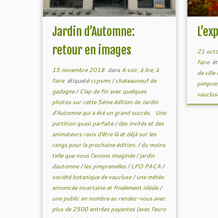
Jardin d’Automne:
L’ex
retour en images
21 oct
faire
ét
15 novembre 2018
dans
A voir, à lire, à
de ville
faire
étiqueté
ccpsmv
/
chateauneuf de
pimpren
gadagne
/
Clap de fin avec quelques
vauclu
photos sur cette 5ème édition de Jardin
d'Automne qui a été un grand succès. Une
partition quasi parfaite
/
des invités et des
animateurs ravis d'être là et déjà sur les
rangs pour la prochaine édition.
/
du moins
telle que nous l'avions imaginée
/
jardin
dautomne
/
les pimprenelles
/
LPO PACA
/
socièté botanique de vaucluse
/
une météo
annoncée incertaine et finalement idéale
/
une public en nombre au rendez-vous avec
plus de 2500 entrées payantes (avec l'euro