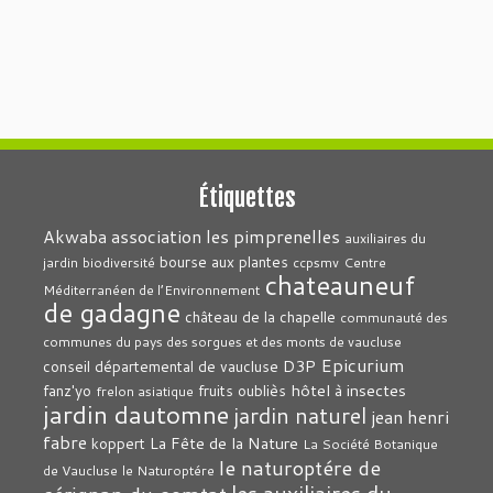
Étiquettes
association les pimprenelles
Akwaba
auxiliaires du
bourse aux plantes
jardin
biodiversité
ccpsmv
Centre
chateauneuf
Méditerranéen de l’Environnement
de gadagne
château de la chapelle
communauté des
communes du pays des sorgues et des monts de vaucluse
Epicurium
D3P
conseil départemental de vaucluse
hôtel à insectes
fanz'yo
fruits oubliès
frelon asiatique
jardin dautomne
jardin naturel
jean henri
fabre
La Fête de la Nature
koppert
La Société Botanique
le naturoptére de
de Vaucluse
le Naturoptére