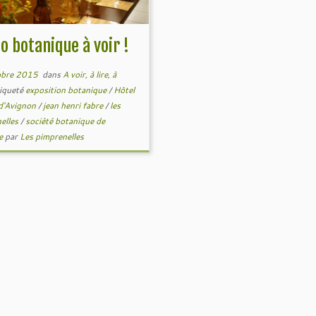
po botanique à voir !
obre 2015
dans
A voir, à lire, à
iqueté
exposition botanique
/
Hôtel
 d'Avignon
/
jean henri fabre
/
les
elles
/
socièté botanique de
se
par
Les pimprenelles