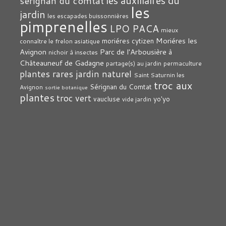
les auxiliaires du
sérignan du comtat
les
jardin
les escapades buissonnières
pimprenelles
LPO PACA
mieux
Moriéres les
moriéres cytizen
connaître le frelon asiatique
Avignon
Parc de l'Arbousière à
nichoir à insectes
Châteauneuf de Gadagne
partage(s) au jardin
permaculture
plantes rares jardin naturel
Saint Saturnin les
troc aux
Sérignan du Comtat
Avignon
sortie botanique
plantes
troc vert
vaucluse
yo'yo
vide jardin