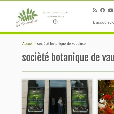
L’associati
Passer
au
Accueil
»
socièté botanique de vaucluse
contenu
socièté botanique de va