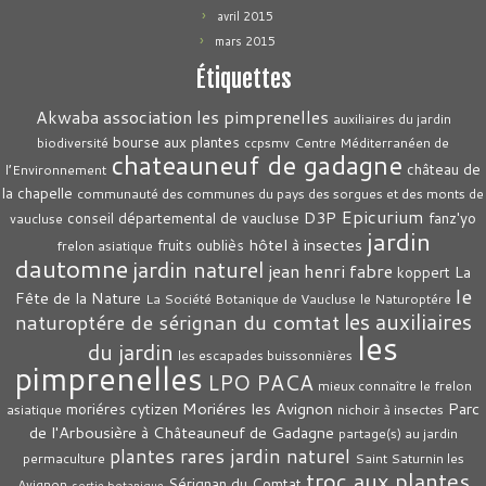
avril 2015
mars 2015
Étiquettes
association les pimprenelles
Akwaba
auxiliaires du jardin
bourse aux plantes
biodiversité
ccpsmv
Centre Méditerranéen de
chateauneuf de gadagne
château de
l’Environnement
la chapelle
communauté des communes du pays des sorgues et des monts de
Epicurium
D3P
conseil départemental de vaucluse
fanz'yo
vaucluse
jardin
hôtel à insectes
fruits oubliès
frelon asiatique
dautomne
jardin naturel
jean henri fabre
La
koppert
le
Fête de la Nature
La Société Botanique de Vaucluse
le Naturoptére
les auxiliaires
naturoptére de sérignan du comtat
les
du jardin
les escapades buissonnières
pimprenelles
LPO PACA
mieux connaître le frelon
Moriéres les Avignon
Parc
moriéres cytizen
asiatique
nichoir à insectes
de l'Arbousière à Châteauneuf de Gadagne
partage(s) au jardin
plantes rares jardin naturel
permaculture
Saint Saturnin les
troc aux plantes
Sérignan du Comtat
Avignon
sortie botanique