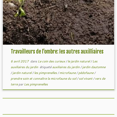
Travailleurs de l’ombre: les autres auxilliaires
6 avril 2017
dans
Le coin des curieux
/
le jardin naturel
/
Les
auxiliaires du jardin
étiqueté
auxiliaires du jardin
/
jardin dautomne
/
jardin naturel
/
les pimprenelles
/
microfaune
/
pédofaune
/
prendre soin et connaître la microfaune du sol
/
sol vivant
/
vers de
terre
par
Les pimprenelles