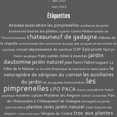
avril 2015
mars 2015
Étiquettes
association les pimprenelles
Akwaba
auxiliaires du jardin
bourse aux plantes
biodiversité
ccpsmv
Centre Méditerranéen de
chateauneuf de gadagne
château de
l’Environnement
la chapelle
communauté des communes du pays des sorgues et des monts de
Epicurium
D3P
conseil départemental de vaucluse
fanz'yo
vaucluse
jardin
hôtel à insectes
fruits oubliès
frelon asiatique
dautomne
jardin naturel
jean henri fabre
La
koppert
le
Fête de la Nature
La Société Botanique de Vaucluse
le Naturoptére
les auxiliaires
naturoptére de sérignan du comtat
les
du jardin
les escapades buissonnières
pimprenelles
LPO PACA
mieux connaître le frelon
Moriéres les Avignon
Parc
moriéres cytizen
asiatique
nichoir à insectes
de l'Arbousière à Châteauneuf de Gadagne
partage(s) au jardin
plantes rares jardin naturel
permaculture
Saint Saturnin les
troc aux plantes
Sérignan du Comtat
Avignon
sortie botanique