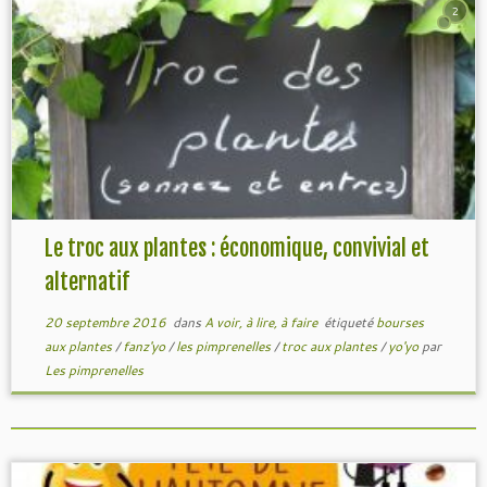
2
Le troc aux plantes : économique, convivial et
alternatif
20 septembre 2016
dans
A voir, à lire, à faire
étiqueté
bourses
aux plantes
/
fanz'yo
/
les pimprenelles
/
troc aux plantes
/
yo'yo
par
Les pimprenelles