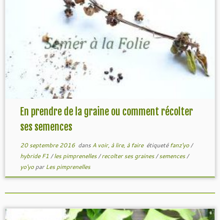
En prendre de la graine ou comment récolter
ses semences
20 septembre 2016
dans
A voir, à lire, à faire
étiqueté
fanz'yo
/
hybride F1
/
les pimprenelles
/
recolter ses graines
/
semences
/
yo'yo
par
Les pimprenelles