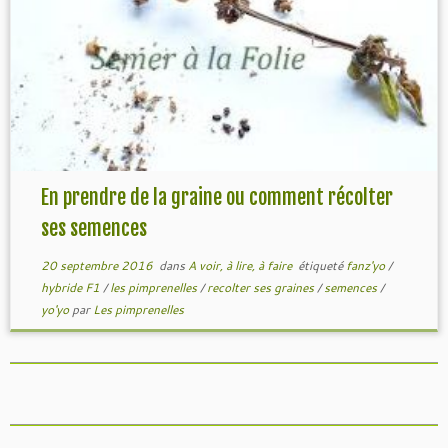
En prendre de la graine ou comment récolter
ses semences
20 septembre 2016
dans
A voir, à lire, à faire
étiqueté
fanz'yo
/
hybride F1
/
les pimprenelles
/
recolter ses graines
/
semences
/
yo'yo
par
Les pimprenelles