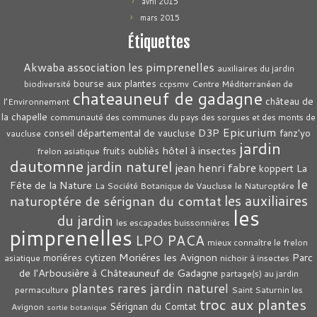
avril 2015
mars 2015
Étiquettes
association les pimprenelles
Akwaba
auxiliaires du jardin
bourse aux plantes
biodiversité
ccpsmv
Centre Méditerranéen de
chateauneuf de gadagne
château de
l’Environnement
la chapelle
communauté des communes du pays des sorgues et des monts de
Epicurium
D3P
conseil départemental de vaucluse
fanz'yo
vaucluse
jardin
hôtel à insectes
fruits oubliès
frelon asiatique
dautomne
jardin naturel
jean henri fabre
La
koppert
le
Fête de la Nature
La Société Botanique de Vaucluse
le Naturoptére
les auxiliaires
naturoptére de sérignan du comtat
les
du jardin
les escapades buissonnières
pimprenelles
LPO PACA
mieux connaître le frelon
Moriéres les Avignon
Parc
moriéres cytizen
asiatique
nichoir à insectes
de l'Arbousière à Châteauneuf de Gadagne
partage(s) au jardin
plantes rares jardin naturel
permaculture
Saint Saturnin les
troc aux plantes
Sérignan du Comtat
Avignon
sortie botanique