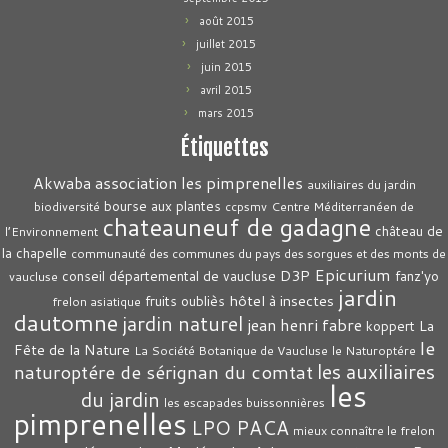
août 2015
juillet 2015
juin 2015
avril 2015
mars 2015
Étiquettes
association les pimprenelles
Akwaba
auxiliaires du jardin
bourse aux plantes
biodiversité
ccpsmv
Centre Méditerranéen de
chateauneuf de gadagne
château de
l’Environnement
la chapelle
communauté des communes du pays des sorgues et des monts de
Epicurium
D3P
conseil départemental de vaucluse
fanz'yo
vaucluse
jardin
hôtel à insectes
fruits oubliès
frelon asiatique
dautomne
jardin naturel
jean henri fabre
La
koppert
le
Fête de la Nature
La Société Botanique de Vaucluse
le Naturoptére
les auxiliaires
naturoptére de sérignan du comtat
les
du jardin
les escapades buissonnières
pimprenelles
LPO PACA
mieux connaître le frelon