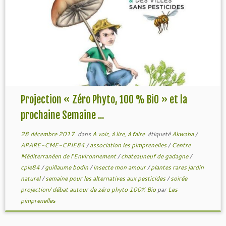
Projection « Zéro Phyto, 100 % BiO » et la
prochaine Semaine ...
28 décembre 2017
dans
A voir, à lire, à faire
étiqueté
Akwaba
/
APARE-CME-CPIE84
/
association les pimprenelles
/
Centre
Méditerranéen de l’Environnement
/
chateauneuf de gadagne
/
cpie84
/
guillaume bodin
/
insecte mon amour
/
plantes rares jardin
naturel
/
semaine pour les alternatives aux pesticides
/
soirée
projection/ débat autour de zéro phyto 100% Bio
par
Les
pimprenelles