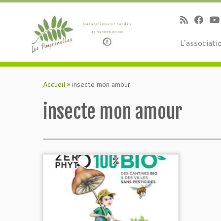
L’associati
Passer
au
Accueil
»
insecte mon amour
contenu
insecte mon amour