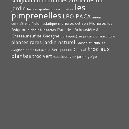
les auxiliaires du
sérignan du comtat
les
jardin
les escapades buissonnières
pimprenelles
LPO PACA
mieux
Moriéres les
moriéres cytizen
connaître le frelon asiatique
Avignon
Parc de l'Arbousière à
nichoir à insectes
Châteauneuf de Gadagne
partage(s) au jardin
permaculture
plantes rares jardin naturel
Saint Saturnin les
troc aux
Sérignan du Comtat
Avignon
sortie botanique
plantes
troc vert
vaucluse
yo'yo
vide jardin