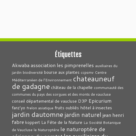
Étiquettes
association les pimprenelles
Akwaba
auxiliaires du
bourse aux plantes
jardin
biodiversité
ccpsmv
Centre
chateauneuf
Méditerranéen de l’Environnement
de gadagne
château de la chapelle
communauté des
communes du pays des sorgues et des monts de vaucluse
Epicurium
D3P
conseil départemental de vaucluse
hôtel à insectes
fanz'yo
fruits oubliès
frelon asiatique
jardin dautomne
jardin naturel
jean henri
fabre
La Fête de la Nature
koppert
La Société Botanique
le naturoptére de
de Vaucluse
le Naturoptére