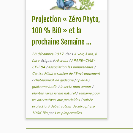
Projection « Zéro Phyto,
100 % BiO » et la
prochaine Semaine ...
28 décembre 2017
dans
A voir, à lire, à
faire
étiqueté
Akwaba
/
APARE-CME-
CPIE84
/
association les pimprenelles
/
Centre Méditerranéen de l’Environnement
/
chateauneuf de gadagne
/
cpie84
/
guillaume bodin
/
insecte mon amour
/
plantes rares jardin naturel
/
semaine pour
les alternatives aux pesticides
/
soirée
projection/ débat autour de zéro phyto
100% Bio
par
Les pimprenelles