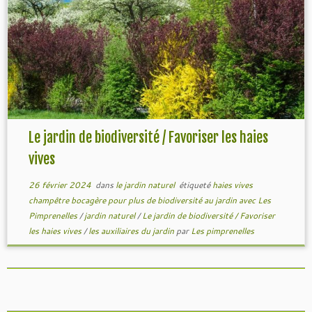
Le jardin de biodiversité / Favoriser les haies
vives
26 février 2024
dans
le jardin naturel
étiqueté
haies vives
champêtre bocagère pour plus de biodiversité au jardin avec Les
Pimprenelles
/
jardin naturel
/
Le jardin de biodiversité / Favoriser
les haies vives
/
les auxiliaires du jardin
par
Les pimprenelles