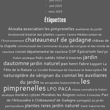
juin 2015
avril 2015
mars 2015
Étiquettes
association les pimprenelles
Akwaba
auxiliaires du jardin
bourse aux plantes
biodiversité
ccpsmv
Centre Méditerranéen de
chateauneuf de gadagne
château de
l’Environnement
la chapelle
communauté des communes du pays des sorgues et des monts de
Epicurium
D3P
conseil départemental de vaucluse
fanz'yo
vaucluse
jardin
hôtel à insectes
fruits oubliès
frelon asiatique
dautomne
jardin naturel
jean henri fabre
La
koppert
le
Fête de la Nature
La Société Botanique de Vaucluse
le Naturoptére
les auxiliaires
naturoptére de sérignan du comtat
les
du jardin
les escapades buissonnières
pimprenelles
LPO PACA
mieux connaître le frelon
Moriéres les Avignon
Parc
moriéres cytizen
asiatique
nichoir à insectes
de l'Arbousière à Châteauneuf de Gadagne
partage(s) au jardin
plantes rares jardin naturel
permaculture
Saint Saturnin les