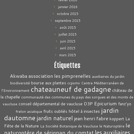
février 2016
janvier 2016
octobre 2015
septembre 2015
août 2015
juillet 2015
juin 2015
avril 2015
mars 2015
Étiquettes
association les pimprenelles
Akwaba
auxiliaires du jardin
bourse aux plantes
biodiversité
ccpsmv
Centre Méditerranéen de
chateauneuf de gadagne
château de
l’Environnement
la chapelle
communauté des communes du pays des sorgues et des monts de
Epicurium
D3P
conseil départemental de vaucluse
fanz'yo
vaucluse
jardin
hôtel à insectes
fruits oubliès
frelon asiatique
dautomne
jardin naturel
jean henri fabre
La
koppert
le
Fête de la Nature
La Société Botanique de Vaucluse
le Naturoptére
les auxiliaires
naturoptére de sérignan du comtat