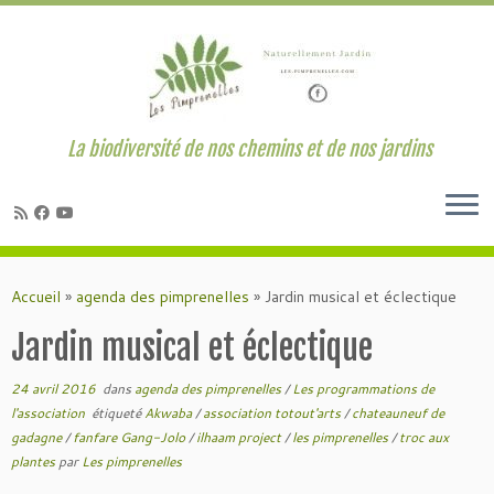
La biodiversité de nos chemins et de nos jardins
Passer
au
Accueil
»
agenda des pimprenelles
»
Jardin musical et éclectique
contenu
Jardin musical et éclectique
24 avril 2016
dans
agenda des pimprenelles
/
Les programmations de
l'association
étiqueté
Akwaba
/
association totout'arts
/
chateauneuf de
gadagne
/
fanfare Gang-Jolo
/
ilhaam project
/
les pimprenelles
/
troc aux
plantes
par
Les pimprenelles