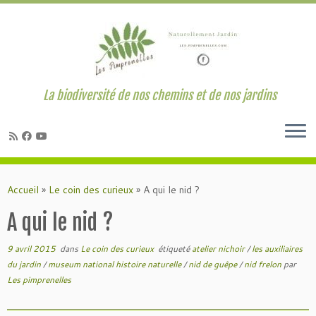
La biodiversité de nos chemins et de nos jardins
Passer
au
Accueil
»
Le coin des curieux
»
A qui le nid ?
contenu
A qui le nid ?
9 avril 2015
dans
Le coin des curieux
étiqueté
atelier nichoir
/
les auxiliaires
du jardin
/
museum national histoire naturelle
/
nid de guêpe
/
nid frelon
par
Les pimprenelles