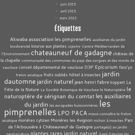
juin 2015
avril 2015
mars 2015
Étiquettes
association les pimprenelles
Akwaba
auxiliaires du jardin
bourse aux plantes
biodiversité
ccpsmv
Centre Méditerranéen de
chateauneuf de gadagne
château de
l’Environnement
la chapelle
communauté des communes du pays des sorgues et des monts de
Epicurium
D3P
conseil départemental de vaucluse
fanz'yo
vaucluse
jardin
hôtel à insectes
fruits oubliès
frelon asiatique
dautomne
jardin naturel
jean henri fabre
La
koppert
le
Fête de la Nature
La Société Botanique de Vaucluse
le Naturoptére
les auxiliaires
naturoptére de sérignan du comtat
les
du jardin
les escapades buissonnières
pimprenelles
LPO PACA
mieux connaître le frelon
Moriéres les Avignon
Parc
moriéres cytizen
asiatique
nichoir à insectes
de l'Arbousière à Châteauneuf de Gadagne
partage(s) au jardin
plantes rares jardin naturel
permaculture
Saint Saturnin les