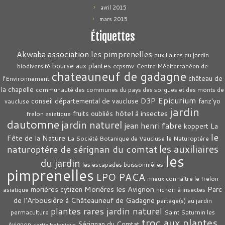
avril 2015
mars 2015
Étiquettes
association les pimprenelles
Akwaba
auxiliaires du jardin
bourse aux plantes
biodiversité
ccpsmv
Centre Méditerranéen de
chateauneuf de gadagne
château de
l’Environnement
la chapelle
communauté des communes du pays des sorgues et des monts de
Epicurium
D3P
conseil départemental de vaucluse
fanz'yo
vaucluse
jardin
hôtel à insectes
fruits oubliès
frelon asiatique
dautomne
jardin naturel
jean henri fabre
La
koppert
le
Fête de la Nature
La Société Botanique de Vaucluse
le Naturoptére
les auxiliaires
naturoptére de sérignan du comtat
les
du jardin
les escapades buissonnières
pimprenelles
LPO PACA
mieux connaître le frelon
Moriéres les Avignon
Parc
moriéres cytizen
asiatique
nichoir à insectes
de l'Arbousière à Châteauneuf de Gadagne
partage(s) au jardin
plantes rares jardin naturel
permaculture
Saint Saturnin les
troc aux plantes
Sérignan du Comtat
Avignon
sortie botanique