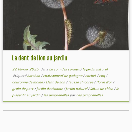
La dent de lion au jardin
22 février 2025
dans
Le coin des curieux
/
le jardin naturel
étiqueté
baraban
/
chateauneuf de gadagne
/
cochet
/
coq
/
couronne de moine
/
Dent de lion
/
fausse chicorée
/
florin d'or
/
groin de porc
/
jardin dautomne
/
jardin naturel
/
laitue de chien
/
le
pissenlit au jardin
/
les pimprenelles
par
Les pimprenelles