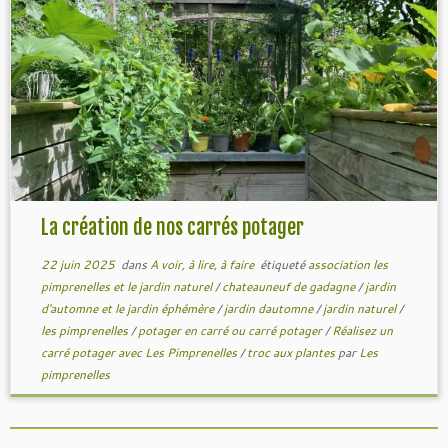
La création de nos carrés potager
22 juin 2025
dans
A voir, à lire, à faire
étiqueté
association les
pimprenelles et le jardin naturel
/
chateauneuf de gadagne
/
jardin
d'automne et le jardin éphémère
/
jardin dautomne
/
jardin naturel
/
les pimprenelles
/
potager en carré ou carré potager
/
Réalisez un
carré potager avec Les Pimprenelles
/
troc aux plantes
par
Les
pimprenelles