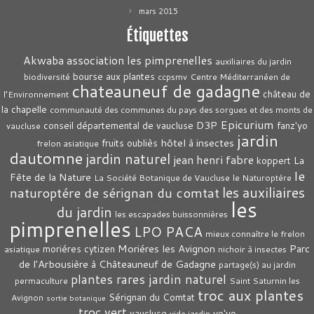
mars 2015
Étiquettes
association les pimprenelles
Akwaba
auxiliaires du jardin
bourse aux plantes
biodiversité
ccpsmv
Centre Méditerranéen de
chateauneuf de gadagne
château de
l’Environnement
la chapelle
communauté des communes du pays des sorgues et des monts de
Epicurium
D3P
conseil départemental de vaucluse
fanz'yo
vaucluse
jardin
hôtel à insectes
fruits oubliès
frelon asiatique
dautomne
jardin naturel
jean henri fabre
La
koppert
le
Fête de la Nature
La Société Botanique de Vaucluse
le Naturoptére
les auxiliaires
naturoptére de sérignan du comtat
les
du jardin
les escapades buissonnières
pimprenelles
LPO PACA
mieux connaître le frelon
Moriéres les Avignon
Parc
moriéres cytizen
asiatique
nichoir à insectes
de l'Arbousière à Châteauneuf de Gadagne
partage(s) au jardin
plantes rares jardin naturel
permaculture
Saint Saturnin les
troc aux plantes
Sérignan du Comtat
Avignon
sortie botanique
troc vert
vaucluse
yo'yo
vide jardin