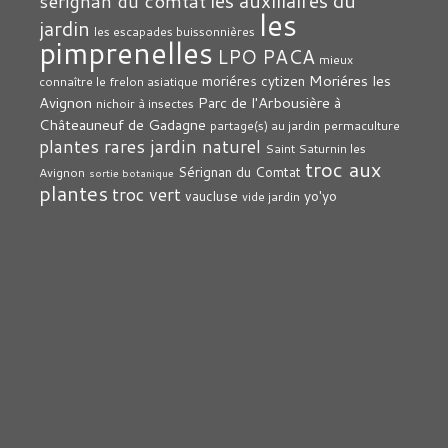
les auxiliaires du
sérignan du comtat
les
jardin
les escapades buissonnières
pimprenelles
LPO PACA
mieux
Moriéres les
moriéres cytizen
connaître le frelon asiatique
Avignon
Parc de l'Arbousière à
nichoir à insectes
Châteauneuf de Gadagne
partage(s) au jardin
permaculture
plantes rares jardin naturel
Saint Saturnin les
troc aux
Sérignan du Comtat
Avignon
sortie botanique
plantes
troc vert
vaucluse
yo'yo
vide jardin