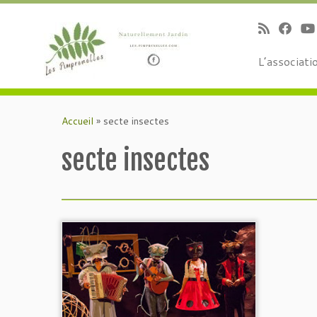
L’associati
Passer
au
Accueil
»
secte insectes
contenu
secte insectes