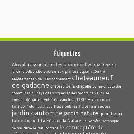
Étiquettes
association les pimprenelles
Akwaba
auxiliaires du
bourse aux plantes
jardin
biodiversité
ccpsmv
Centre
chateauneuf
Méditerranéen de l’Environnement
de gadagne
château de la chapelle
communauté des
communes du pays des sorgues et des monts de vaucluse
Epicurium
D3P
conseil départemental de vaucluse
hôtel à insectes
fanz'yo
fruits oubliès
frelon asiatique
jardin dautomne
jardin naturel
jean henri
fabre
La Fête de la Nature
koppert
La Société Botanique
le naturoptére de
de Vaucluse
le Naturoptére