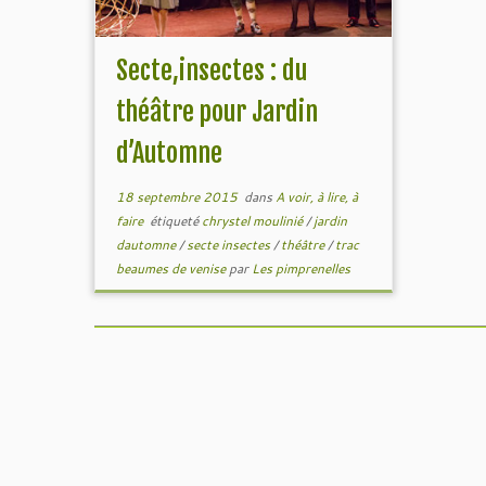
Secte,insectes : du
théâtre pour Jardin
d’Automne
18 septembre 2015
dans
A voir, à lire, à
faire
étiqueté
chrystel moulinié
/
jardin
dautomne
/
secte insectes
/
théâtre
/
trac
beaumes de venise
par
Les pimprenelles