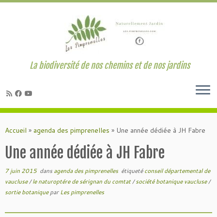
La biodiversité de nos chemins et de nos jardins
Passer
au
Accueil
»
agenda des pimprenelles
»
Une année dédiée à JH Fabre
contenu
Une année dédiée à JH Fabre
7 juin 2015
dans
agenda des pimprenelles
étiqueté
conseil départemental de
vaucluse
/
le naturoptére de sérignan du comtat
/
société botanique vaucluse
/
sortie botanique
par
Les pimprenelles