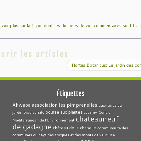
avoir plus sur la façon dont les données de vos commentaires sont trai
urir les articles
Hortus Botanicus: Le jardin des c
Étiquettes
association les pimprenelles
Akwaba
auxiliaires du
bourse aux plantes
jardin
biodiversité
ccpsmv
Centre
chateauneuf
Méditerranéen de l’Environnement
de gadagne
château de la chapelle
communauté des
communes du pays des sorgues et des monts de vaucluse