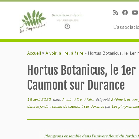
L’associati
Passer
au
Accueil
»
A voir, à lire, à faire
»
Hortus Botanicus, le 1er
contenu
Hortus Botanicus, le 1er
Caumont sur Durance
18 avril 2022
dans
A voir, à lire, à faire
étiqueté
24éme troc aux 
dans le jardin romain de caumont sur durance
par
Les pimprenelle