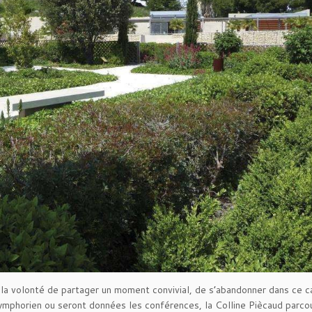
t la volonté de partager un moment convivial, de s’abandonner dans ce c
ymphorien ou seront données les conférences, la Colline Piècaud parco