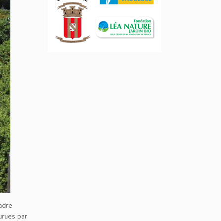
adre
urues par