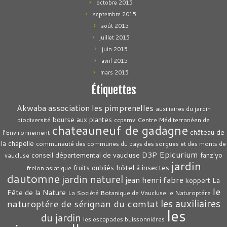
octobre 2015
septembre 2015
août 2015
juillet 2015
juin 2015
avril 2015
mars 2015
Étiquettes
association les pimprenelles
Akwaba
auxiliaires du jardin
bourse aux plantes
biodiversité
ccpsmv
Centre Méditerranéen de
chateauneuf de gadagne
château de
l’Environnement
la chapelle
communauté des communes du pays des sorgues et des monts de
Epicurium
D3P
conseil départemental de vaucluse
fanz'yo
vaucluse
jardin
hôtel à insectes
fruits oubliès
frelon asiatique
dautomne
jardin naturel
jean henri fabre
La
koppert
le
Fête de la Nature
La Société Botanique de Vaucluse
le Naturoptére
les auxiliaires
naturoptére de sérignan du comtat
les
du jardin
les escapades buissonnières