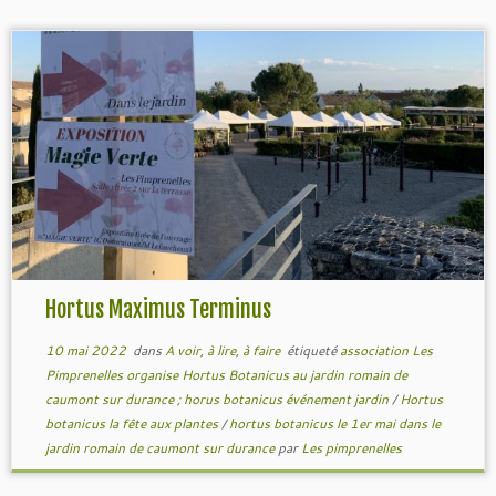
Hortus Maximus Terminus
10 mai 2022
dans
A voir, à lire, à faire
étiqueté
association Les
Pimprenelles organise Hortus Botanicus au jardin romain de
caumont sur durance ; horus botanicus événement jardin
/
Hortus
botanicus la fête aux plantes
/
hortus botanicus le 1er mai dans le
jardin romain de caumont sur durance
par
Les pimprenelles