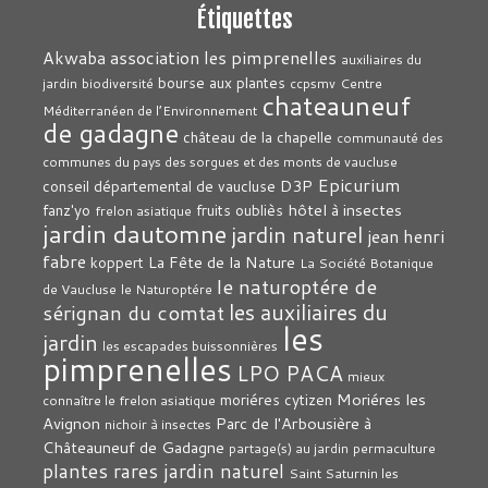
Étiquettes
association les pimprenelles
Akwaba
auxiliaires du
bourse aux plantes
jardin
biodiversité
ccpsmv
Centre
chateauneuf
Méditerranéen de l’Environnement
de gadagne
château de la chapelle
communauté des
communes du pays des sorgues et des monts de vaucluse
Epicurium
D3P
conseil départemental de vaucluse
hôtel à insectes
fanz'yo
fruits oubliès
frelon asiatique
jardin dautomne
jardin naturel
jean henri
fabre
La Fête de la Nature
koppert
La Société Botanique
le naturoptére de
de Vaucluse
le Naturoptére
les auxiliaires du
sérignan du comtat
les
jardin
les escapades buissonnières
pimprenelles
LPO PACA
mieux
Moriéres les
moriéres cytizen
connaître le frelon asiatique
Avignon
Parc de l'Arbousière à
nichoir à insectes
Châteauneuf de Gadagne
partage(s) au jardin
permaculture
plantes rares jardin naturel
Saint Saturnin les