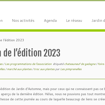
on
Nos activités
Agenda
Le réseau
Jardin 
de l’édition 2023
 de l’édition 2023
les
/
Les programmations de l'association
étiqueté
chateauneuf de gadagne
/
foire
elles
/
marché aux plantes
/
troc aux plantes
par
Les pimprenelles
édition de Jardin d’Automne, mais pour ceux qui ne connaissent pas ce
 aperçu de la dernière édition. Hélas, nous ne pouvions pas tout montre
richesse de cette journée au cours de laquelle beaucoup de liens se crée