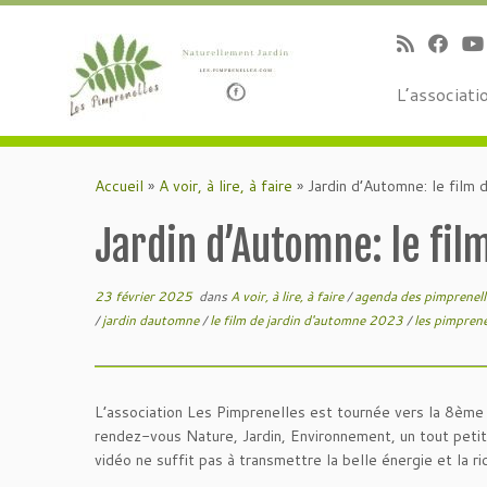
L’associati
Passer
au
Accueil
»
A voir, à lire, à faire
»
Jardin d’Automne: le film 
contenu
Jardin d’Automne: le film
23 février 2025
dans
A voir, à lire, à faire
/
agenda des pimprenel
/
jardin dautomne
/
le film de jardin d'automne 2023
/
les pimpren
L’association Les Pimprenelles est tournée vers la 8ème 
rendez-vous Nature, Jardin, Environnement, un tout petit
vidéo ne suffit pas à transmettre la belle énergie et la 