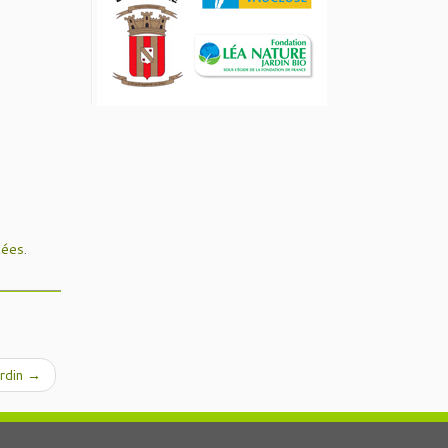
tées
.
ardin
→